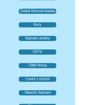
Česká filmová klasika
Kury
Seznam zprávy
DVTV
CNN Prima
Covid v obcích
Televize Seznam