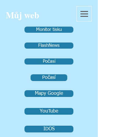
Můj web
Monitor tisku
FlashNews
Počasí
Počasí
Mapy Google
YouTube
IDOS