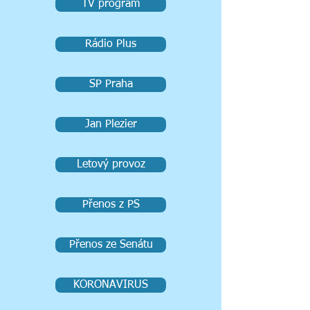
TV program
Rádio Plus
SP Praha
Jan Plezier
Letový provoz
Přenos z PS
Přenos ze Senátu
KORONAVIRUS