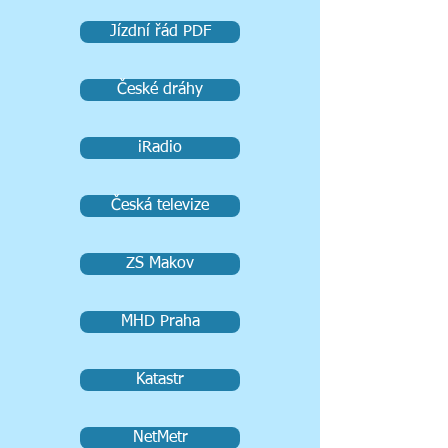
Jízdní řád PDF
České dráhy
iRadio
Česká televize
ZS Makov
MHD Praha
Katastr
NetMetr